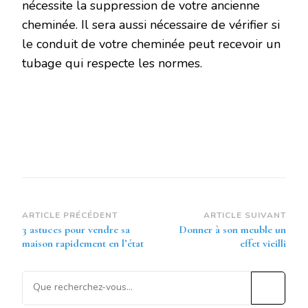
nécessite la suppression de votre ancienne
cheminée. Il sera aussi nécessaire de vérifier si
le conduit de votre cheminée peut recevoir un
tubage qui respecte les normes.
Navigation
ARTICLE PRÉCÉDENT
ARTICLE SUIVANT
3 astuces pour vendre sa
Donner à son meuble un
d’article
maison rapidement en l’état
effet vieilli
Vous
recherchiez